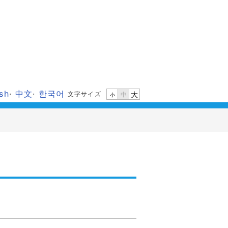
ish
·
中文
·
한국어
文字サイズ
大
中
小