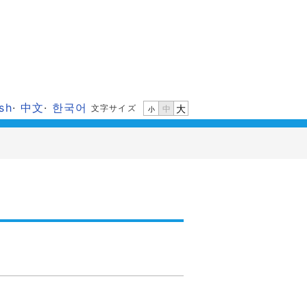
ish
·
中文
·
한국어
文字サイズ
大
中
小