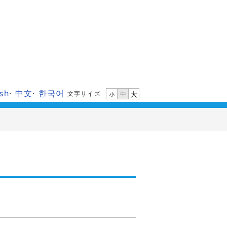
ish
·
中文
·
한국어
文字サイズ
大
中
小