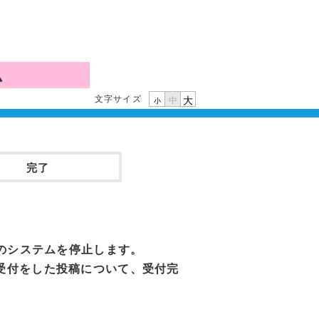
ム
文字サイズ
大
中
小
完了
」のシステムを停止します。
受付をした投稿について、受付完