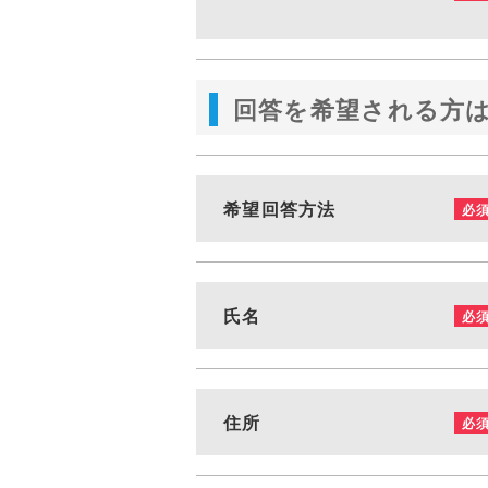
回答を希望される方
希望回答方法
必
氏名
必
住所
必