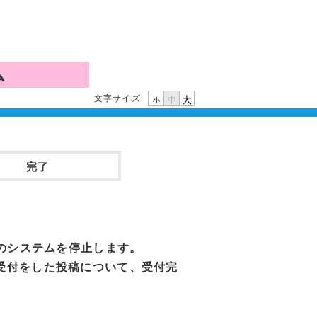
ム
文字サイズ
大
中
小
完了
」のシステムを停止します。
受付をした投稿について、受付完