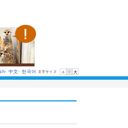
ish
·
中文
·
한국어
文字サイズ
大
中
小