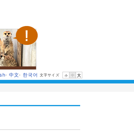
ish
·
中文
·
한국어
文字サイズ
大
中
小