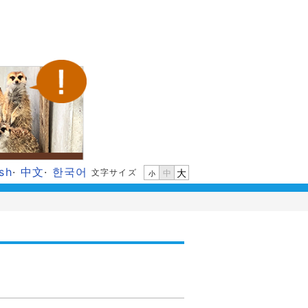
ish
·
中文
·
한국어
文字サイズ
大
中
小