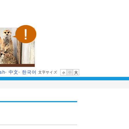
ish
·
中文
·
한국어
文字サイズ
大
中
小